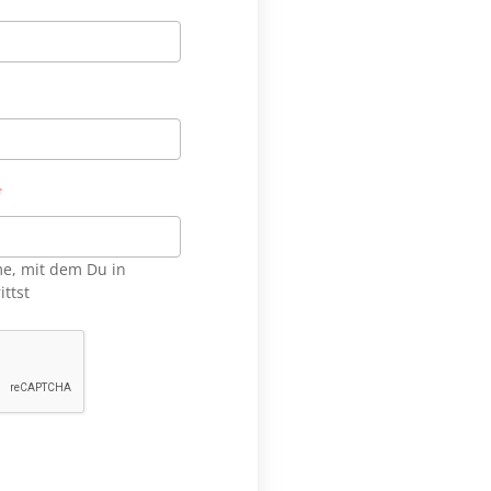
*
ame, mit dem Du in
ttst