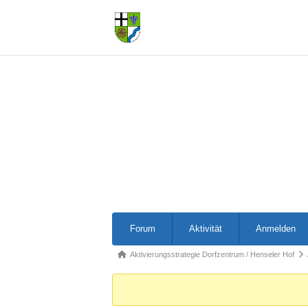
Forum-
Forum
Aktivität
Anmelden
Navigation
Forum-
Aktivierungsstrategie Dorfzentrum / Henseler Hof
Breadcrumbs
-
Du