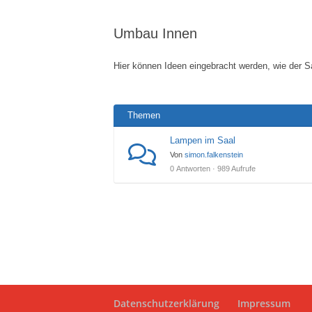
bist
Umbau Innen
hier:
Hier können Ideen eingebracht werden, wie der S
Themen
Lampen im Saal
Von
simon.falkenstein
0 Antworten · 989 Aufrufe
Datenschutzerklärung
Impressum